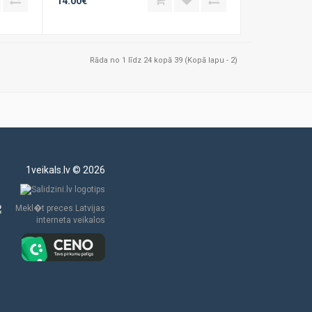
14.00€
Rāda no 1 līdz 24 kopā 39 (Kopā lapu - 2)
1veikals.lv © 2026