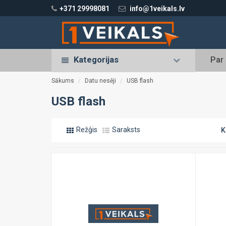
+371 29998081
info@1veikals.lv
Kategorijas
Par
Sākums
Datu nesēji
USB flash
USB flash
Režģis
Saraksts
K