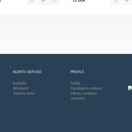
€
13.00€
KLIENTU SERVISS
PROFILS
Kontakti
Profils
Atteikumi
Pasūtījumu vēsture
Vietnes karte
Vēlmju saraksts
Jaunumi