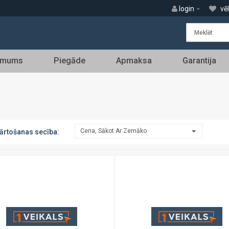
login
vē
 mums
Piegāde
Apmaksa
Garantija
Cena, Sākot Ar Zemāko
ārtošanas secība: