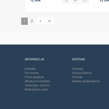
12.00€
13.00
2
>
>|
1
INFORMĀCIJA
EKSTRAS
Kontakti
Ražotāji
Par mums
Dāvanu kartes
Preču piegāde
Partneri
Atteikuma tiesības
Īpašais piedāvājums
Garantijas serviss
Maksājuma veidi