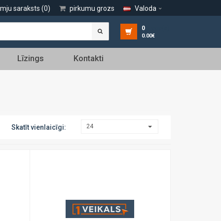
lmju saraksts (0)
pirkumu grozs
Valoda
0
prece(s)
0.00€
Līzings
Kontakti
24
Skatīt vienlaicīgi: