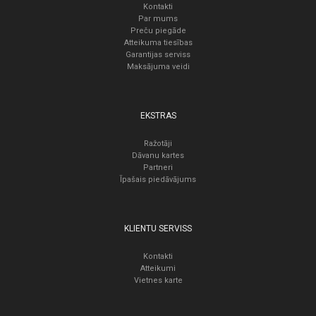
Kontakti
Par mums
Preču piegāde
Atteikuma tiesības
Garantijas serviss
Maksājuma veidi
EKSTRAS
Ražotāji
Dāvanu kartes
Partneri
Īpašais piedāvājums
KLIENTU SERVISS
Kontakti
Atteikumi
Vietnes karte