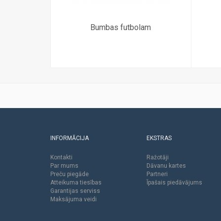
Bumbas futbolam
INFORMĀCIJA
EKSTRAS
Kontakti
Ražotāji
Par mums
Dāvanu kartes
Preču piegāde
Partneri
Atteikuma tiesības
Īpašais piedāvājums
Garantijas serviss
Maksājuma veidi