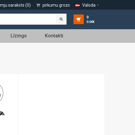
lmju saraksts (0)
pirkumu grozs
Valoda
0
prece(s)
0.00€
Līzings
Kontakti