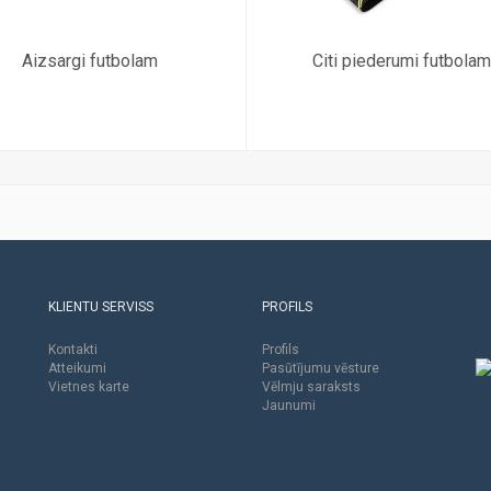
Aizsargi futbolam
Citi piederumi futbolam
KLIENTU SERVISS
PROFILS
Kontakti
Profils
Atteikumi
Pasūtījumu vēsture
Vietnes karte
Vēlmju saraksts
Jaunumi