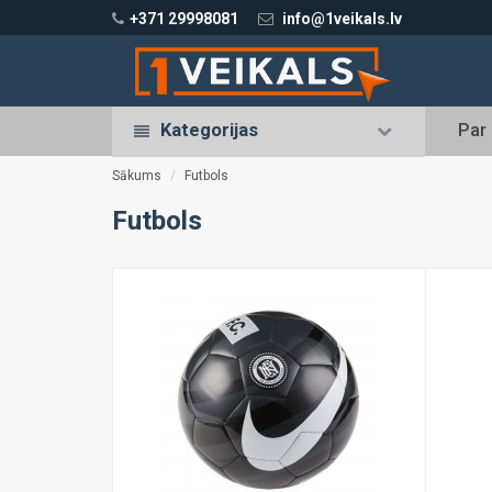
+371 29998081
info@1veikals.lv
Kategorijas
Par
Sākums
Futbols
Futbols