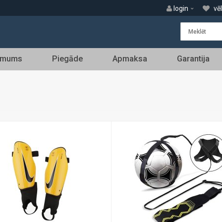
login
vē
 mums
Piegāde
Apmaksa
Garantija