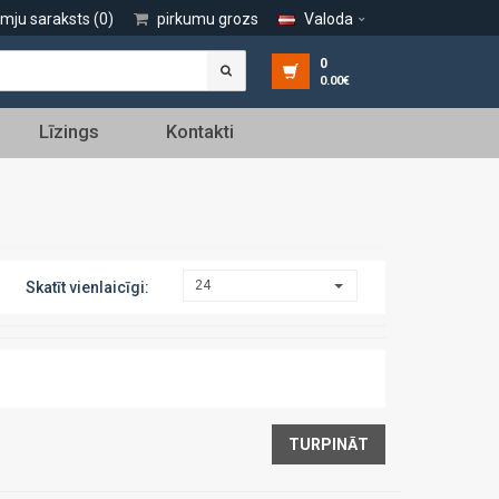
lmju saraksts (0)
pirkumu grozs
Valoda
0
prece(s)
0.00€
Līzings
Kontakti
24
Skatīt vienlaicīgi:
TURPINĀT