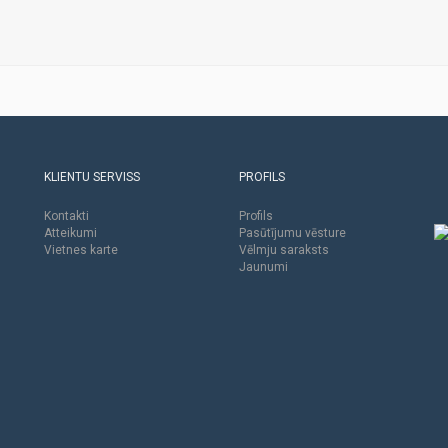
KLIENTU SERVISS
PROFILS
Kontakti
Profils
Atteikumi
Pasūtījumu vēsture
Vietnes karte
Vēlmju saraksts
Jaunumi