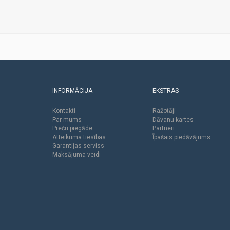
INFORMĀCIJA
EKSTRAS
Kontakti
Ražotāji
Par mums
Dāvanu kartes
Preču piegāde
Partneri
Atteikuma tiesības
Īpašais piedāvājums
Garantijas serviss
Maksājuma veidi