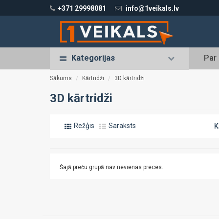
+371 29998081
info@1veikals.lv
Kategorijas
Par
Sākums
Kārtridži
3D kārtridži
3D kārtridži
Režģis
Saraksts
K
Šajā preču grupā nav nevienas preces.