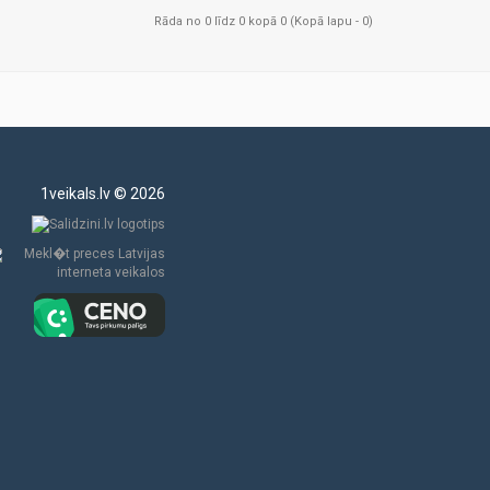
Rāda no 0 līdz 0 kopā 0 (Kopā lapu - 0)
1veikals.lv © 2026