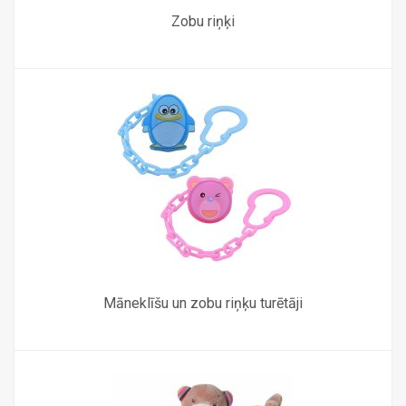
Zobu riņķi
Māneklīšu un zobu riņķu turētāji