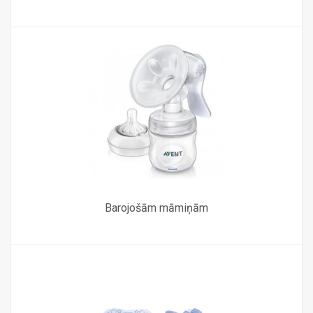
Barojošām māmiņām