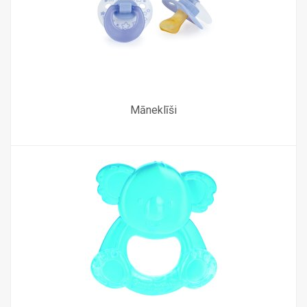
Māneklīši