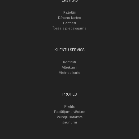
EKSTRAS
Ražotāji
Dāvanu kartes
Partneri
Īpašais piedāvājums
KLIENTU SERVISS
Kontakti
Atteikumi
Vietnes karte
PROFILS
Profils
Pasūtījumu vēsture
Vēlmju saraksts
Jaunumi